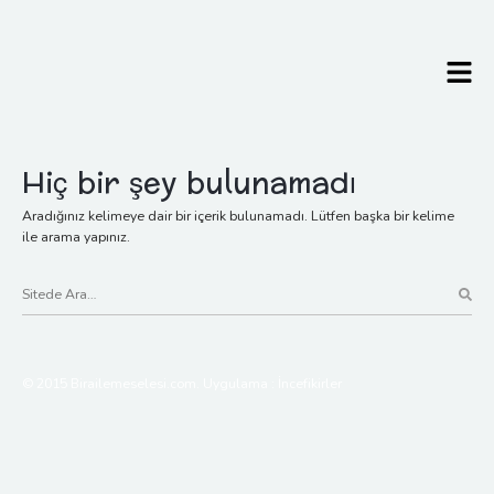
İçeriğe
atla.
Hiç bir şey bulunamadı
Aradığınız kelimeye dair bir içerik bulunamadı. Lütfen başka bir kelime
ile arama yapınız.
S
i
t
e
d
© 2015 Birailemeselesi.com. Uygulama : İncefikirler
e
a
r
a
n
a